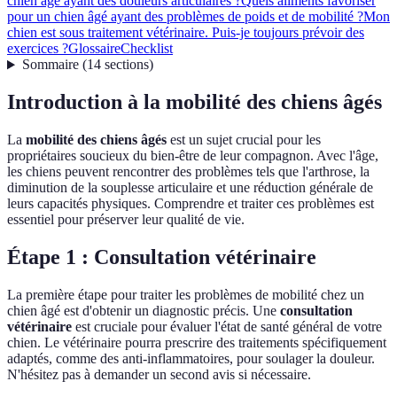
chien âgé ayant des douleurs articulaires ?
Quels aliments favoriser
pour un chien âgé ayant des problèmes de poids et de mobilité ?
Mon
chien est sous traitement vétérinaire. Puis-je toujours prévoir des
exercices ?
Glossaire
Checklist
Sommaire
(
14
sections
)
Introduction à la mobilité des chiens âgés
La
mobilité des chiens âgés
est un sujet crucial pour les
propriétaires soucieux du bien-être de leur compagnon. Avec l'âge,
les chiens peuvent rencontrer des problèmes tels que l'arthrose, la
diminution de la souplesse articulaire et une réduction générale de
leurs capacités physiques. Comprendre et traiter ces problèmes est
essentiel pour préserver leur qualité de vie.
Étape 1 : Consultation vétérinaire
La première étape pour traiter les problèmes de mobilité chez un
chien âgé est d'obtenir un diagnostic précis. Une
consultation
vétérinaire
est cruciale pour évaluer l'état de santé général de votre
chien. Le vétérinaire pourra prescrire des traitements spécifiquement
adaptés, comme des anti-inflammatoires, pour soulager la douleur.
N'hésitez pas à demander un second avis si nécessaire.