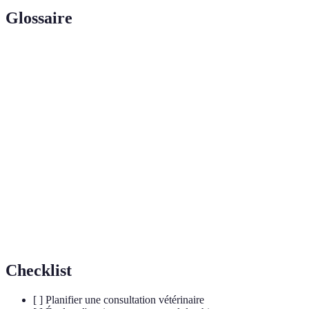
Glossaire
Terme
Définition
Maladie dégénérative des articulations courante
Arthrose
chez les chiens âgés.
Technique thérapeutique qui améliore la
Physiothérapie
mobilité et soulage la douleur par des exercices
physiques.
Acides gras bénéfiques pour réduire
Oméga-3
l'inflammation et améliorer la santé des
articulations.
Checklist
[ ] Planifier une consultation vétérinaire