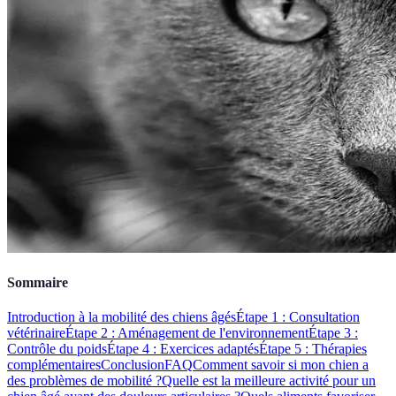
Sommaire
Introduction à la mobilité des chiens âgés
Étape 1 : Consultation
vétérinaire
Étape 2 : Aménagement de l'environnement
Étape 3 :
Contrôle du poids
Étape 4 : Exercices adaptés
Étape 5 : Thérapies
complémentaires
Conclusion
FAQ
Comment savoir si mon chien a
des problèmes de mobilité ?
Quelle est la meilleure activité pour un