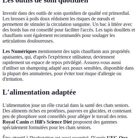
Les outils de soin quotidien
Investir dans des outils de soin quotidien de qualité est primordial.
Les brosses à poils doux réduisent les risques de nœuds et
permettent de stimuler la circulation sanguine. Un bac à litière avec
des bords bas est conseillé pour faciliter l'accès. Les tapis douillets et
chauffants sont également recommandés pour soulager les
articulations douloureuses.
Les Numériques
mentionnent des tapis chauffants aux propriétés
apaisantes, qui, d'après l'expérience utilisateur, deviennent
rapidement un espace de repos privilégié. Assurez-vous aussi
d'utiliser un shampoing adapté aux peaux sensibles, disponible dans
la plupart des animaleries, pour éviter tout risque d'allergie ou
d'irritation.
L'alimentation adaptée
L'alimentation joue un rôle crucial dans la santé des chats seniors.
Des aliments riches en protéines, pauvres en glucides, et contenant
peu de phosphore sont conseillés pour alléger le travail des reins.
Royal Canin
et
Hill's Science Diet
proposent des gammes
spécialement formulées pour les chats seniors.
Être attentif à l'hydratation est aussi essentiel. D'après
UFC-Que