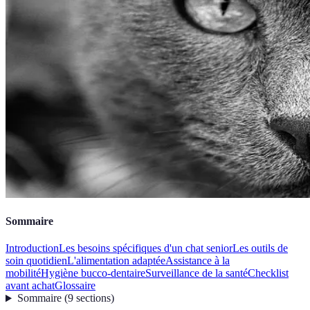
Sommaire
Introduction
Les besoins spécifiques d'un chat senior
Les outils de
soin quotidien
L'alimentation adaptée
Assistance à la
mobilité
Hygiène bucco-dentaire
Surveillance de la santé
Checklist
avant achat
Glossaire
Sommaire
(
9
sections
)