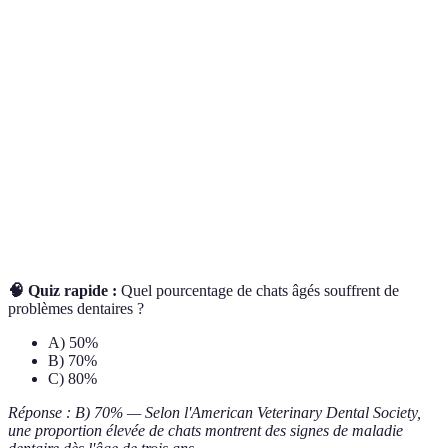
Terme
Définition
Senior
Chat âgé, généralement de sept ans ou plus
Inflammation des articulations, fréquente
Arthrite
chez les chats âgés
Hygiène bucco-
Pratiques pour maintenir la santé des dents et
dentaire
gencives
🧠 Quiz rapide :
Quel pourcentage de chats âgés souffrent de
problèmes dentaires ?
A) 50%
B) 70%
C) 80%
Réponse : B) 70% — Selon l'American Veterinary Dental Society,
une proportion élevée de chats montrent des signes de maladie