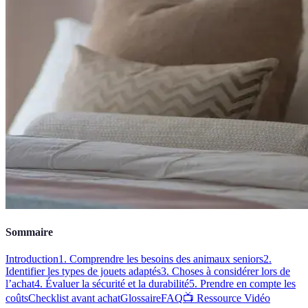
Sommaire
Introduction
1. Comprendre les besoins des animaux seniors
2.
Identifier les types de jouets adaptés
3. Choses à considérer lors de
l’achat
4. Évaluer la sécurité et la durabilité
5. Prendre en compte les
coûts
Checklist avant achat
Glossaire
FAQ
📺 Ressource Vidéo