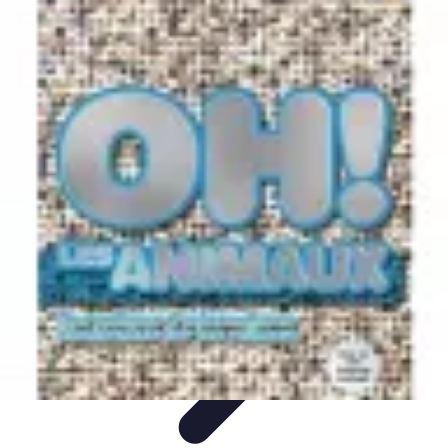
Senior Animal Guide
Senior et soin des animaux
Choisir un animal
Bienfaits des
animaux
Tendances et actualités
Soin des animaux
Senior Animal Guide