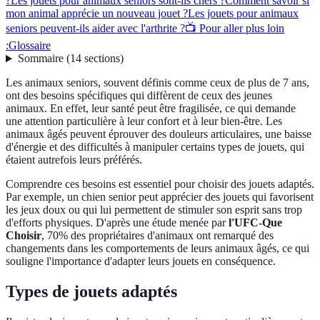
?
Les jouets pour animaux seniors sont-ils chers ?
Comment savoir si
mon animal apprécie un nouveau jouet ?
Les jouets pour animaux
seniors peuvent-ils aider avec l'arthrite ?
📺 Pour aller plus loin
:
Glossaire
Sommaire
(
14
sections
)
Les animaux seniors, souvent définis comme ceux de plus de 7 ans,
ont des besoins spécifiques qui diffèrent de ceux des jeunes
animaux. En effet, leur santé peut être fragilisée, ce qui demande
une attention particulière à leur confort et à leur bien-être. Les
animaux âgés peuvent éprouver des douleurs articulaires, une baisse
d'énergie et des difficultés à manipuler certains types de jouets, qui
étaient autrefois leurs préférés.
Comprendre ces besoins est essentiel pour choisir des jouets adaptés.
Par exemple, un chien senior peut apprécier des jouets qui favorisent
les jeux doux ou qui lui permettent de stimuler son esprit sans trop
d'efforts physiques. D'après une étude menée par
l'UFC-Que
Choisir
, 70% des propriétaires d'animaux ont remarqué des
changements dans les comportements de leurs animaux âgés, ce qui
souligne l'importance d'adapter leurs jouets en conséquence.
Types de jouets adaptés