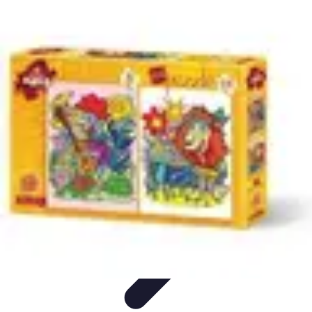
Senior Animal Guide
Senior et soin des animaux
Choisir un animal
Bienfaits des
animaux
Tendances et actualités
Soin des animaux
Senior Animal Guide