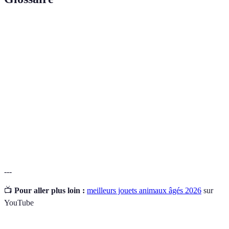
Terme
Définition
Animal de compagnie âgé, généralement plus
Animal senior
de 7 ans
Jouet qui engage mentalement l'animal,
Jouet interactif
souvent avec friandises
Matériaux non
Matériaux sans substances dangereuses pour la
toxiques
santé animale
---
📺
Pour aller plus loin :
meilleurs jouets animaux âgés 2026
sur
YouTube