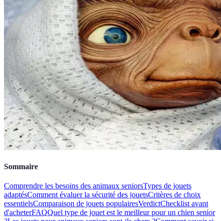
Sommaire
Comprendre les besoins des animaux seniors
Types de jouets
adaptés
Comment évaluer la sécurité des jouets
Critères de choix
essentiels
Comparaison de jouets populaires
Verdict
Checklist avant
d'acheter
FAQ
Quel type de jouet est le meilleur pour un chien senior