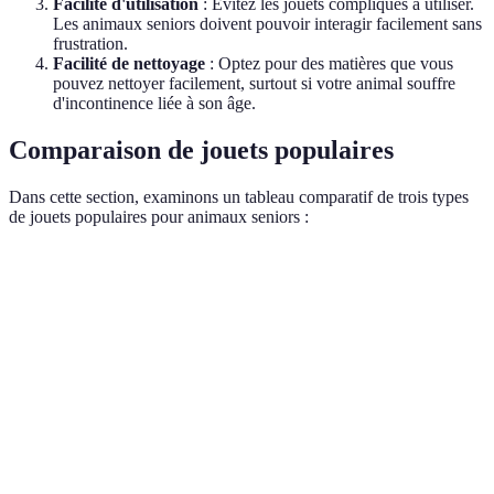
Facilité d'utilisation
: Évitez les jouets compliqués à utiliser.
Les animaux seniors doivent pouvoir interagir facilement sans
frustration.
Facilité de nettoyage
: Optez pour des matières que vous
pouvez nettoyer facilement, surtout si votre animal souffre
d'incontinence liée à son âge.
Comparaison de jouets populaires
Dans cette section, examinons un tableau comparatif de trois types
de jouets populaires pour animaux seniors :
Critère
Jouet A
Jouet B
Jouet C
Durabilité
Haute
Moyenne
Haute
Taille
Suggérée M
Suggérée S
Suggérée L
Matériaux
Toxique
Non toxique
Non toxique
Interactivité
Élevée
Faible
Moyenne