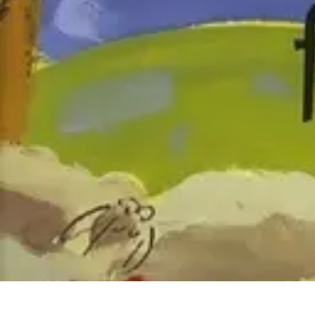
Senior Animal Guide
Senior et soin des animaux
Choisir un animal
Bienfaits des animaux
Ten
Senior Animal Guide