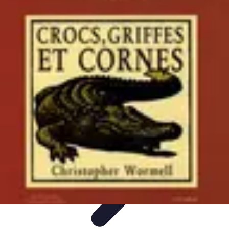
Senior Animal Guide
Senior et soin des animaux
Choisir un animal
Bienfaits des
animaux
Tendances et actualités
Soin des animaux
Senior Animal Guide