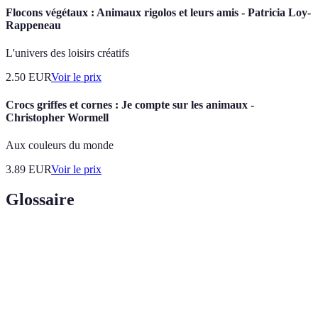
Flocons végétaux : Animaux rigolos et leurs amis - Patricia Loy-
Rappeneau
L'univers des loisirs créatifs
2.50
EUR
Voir le prix
Crocs griffes et cornes : Je compte sur les animaux -
Christopher Wormell
Aux couleurs du monde
3.89
EUR
Voir le prix
Glossaire
Terme
Définition
Animal
Un animal âgé qui nécessite des soins spécifiques en
senior
raison de son vieillissement.