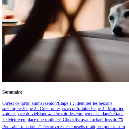
Sommaire
Qu'est-ce qu'un animal senior?
Étape 1 : Identifier les besoins
spécifiques
Étape 2 : Créer un espace confortable
Étape 3 : Modifier
votre espace de vie
Étape 4 : Prévoir des équipements adaptés
Étape
5 : Mettre en place une routine
✅ Checklist avant achat
Glossaire
📺
Pour aller plus loin :* Découvrez des conseils pratiques pour le soin