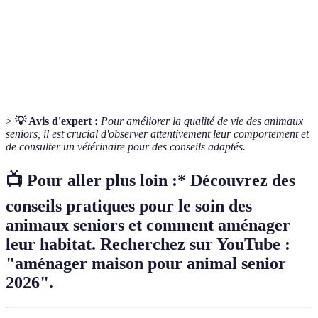
Espace
L'environnement physique où un animal réside, y
de vie
compris les meubles et les accessoires.
Un ensemble d'activités adaptées à un horaire régulier
Routine
pour le bien-être de l'animal.
>
💡 Avis d'expert :
Pour améliorer la qualité de vie des animaux
seniors, il est crucial d'observer attentivement leur comportement et
de consulter un vétérinaire pour des conseils adaptés.
📺 Pour aller plus loin :* Découvrez des
conseils pratiques pour le soin des
animaux seniors et comment aménager
leur habitat. Recherchez sur YouTube :
"aménager maison pour animal senior
2026".