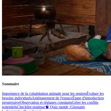
Sommaire
Importance de la cohabitation animale pour les seniors
Évaluer les
besoins individuels
Aménagement de l'espace
Étape d'introduction
progressive
Observation et réglages constants
Gérer les conflits
potentiels
Checklist pratique
🧠 Quiz rapide :
Glossaire