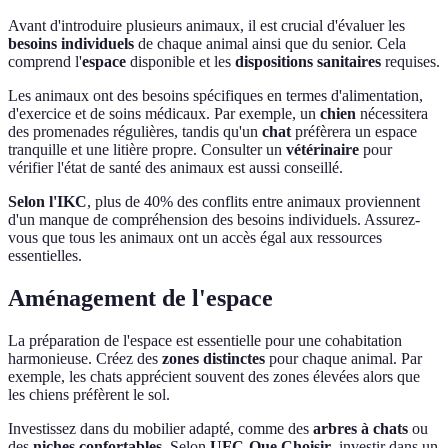
Avant d'introduire plusieurs animaux, il est crucial d'évaluer les
besoins individuels
de chaque animal ainsi que du senior. Cela
comprend l'
espace
disponible et les
dispositions sanitaires
requises.
Les animaux ont des besoins spécifiques en termes d'alimentation,
d'exercice et de soins médicaux. Par exemple, un
chien
nécessitera
des promenades régulières, tandis qu'un
chat
préfèrera un espace
tranquille et une litière propre. Consulter un
vétérinaire
pour
vérifier l'état de santé des animaux est aussi conseillé.
Selon l'IKC
, plus de 40% des conflits entre animaux proviennent
d'un manque de compréhension des besoins individuels. Assurez-
vous que tous les animaux ont un accès égal aux ressources
essentielles.
Aménagement de l'espace
La préparation de l'espace est essentielle pour une cohabitation
harmonieuse. Créez des
zones distinctes
pour chaque animal. Par
exemple, les chats apprécient souvent des zones élevées alors que
les chiens préfèrent le sol.
Investissez dans du mobilier adapté, comme des
arbres à chats
ou
des
niches confortables
. Selon
UFC-Que Choisir
, investir dans un