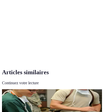
Terme
Définition
Processus de vivre ensemble de manière
Cohabitation
harmonieuse
Substances chimiques émises par un
Phéromones
organisme pour influencer un autre
Comportementaliste
Spécialiste du comportement animal
Articles similaires
Continuez votre lecture