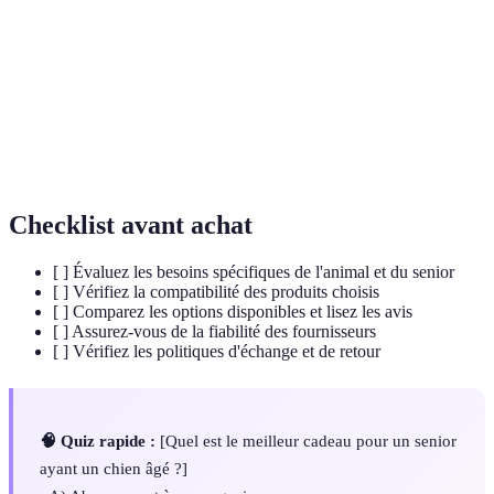
Société Protectrice des Animaux, association
SPA
dédiée à la protection animale.
Se rapporte au soutien correct de la structure
Orthopédique
corporelle, souvent utilisé pour des matelas ou
des lits d'animaux.
Checklist avant achat
[ ] Évaluez les besoins spécifiques de l'animal et du senior
[ ] Vérifiez la compatibilité des produits choisis
[ ] Comparez les options disponibles et lisez les avis
[ ] Assurez-vous de la fiabilité des fournisseurs
[ ] Vérifiez les politiques d'échange et de retour
🧠 Quiz rapide :
[Quel est le meilleur cadeau pour un senior
ayant un chien âgé ?]