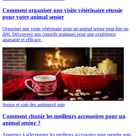
Comment organiser une visite vétérinaire réussie
pour votre animal senior
Organiser une visite vétérinaire pour un animal senior peut être un
défi. Découvrez nos conseils pratiques pour une expérience
apaisante et efficace.
Senior et soin des animaux
6
min
Comment choisir les meilleurs accessoires pour un
animal senior ?
Apprenez à sélectionner les meilleurs accessoires pour prendre soin