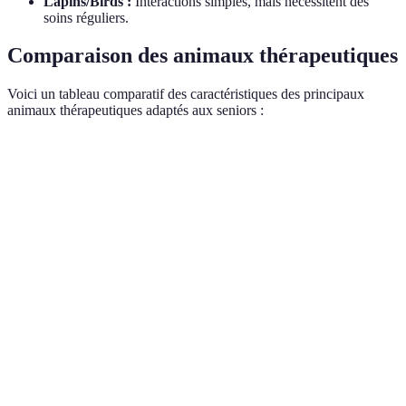
Lapins/Birds :
Interactions simples, mais nécessitent des
soins réguliers.
Comparaison des animaux thérapeutiques
Voici un tableau comparatif des caractéristiques des principaux
animaux thérapeutiques adaptés aux seniors :
Critère
Chiens
Chats
Lapins
Oiseaux
Niveau
Moyen
Faible
Moyen
Moyen
d'entretien
à élevé
Interaction
Très
Moyenne
Moyenne
Faible
sociale
élevée
Besoin
Élevé
Faible
Faible
Faible
d'espace
Accessibilité
Modéré
Facile
Facile
Facile