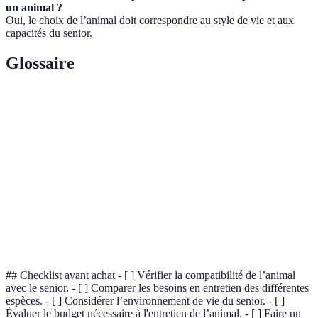
un animal ?
Oui, le choix de l’animal doit correspondre au style de vie et aux
capacités du senior.
Glossaire
Terme
Définition
Animal
Un animal fournissant du confort et du soutien
thérapeutique
émotionnel.
Soutien
Aide apportée par la présence bienveillante
émotionnel
d'un animal.
Bien-être
État de satisfaction mentale et physique.
## Checklist avant achat - [ ] Vérifier la compatibilité de l’animal
avec le senior. - [ ] Comparer les besoins en entretien des différentes
espèces. - [ ] Considérer l’environnement de vie du senior. - [ ]
Évaluer le budget nécessaire à l'entretien de l’animal. - [ ] Faire un